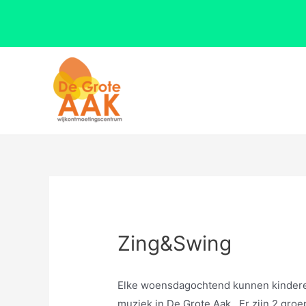
Ga
naar
de
inhoud
Zing&Swing
Elke woensdagochtend kunnen kindere
muziek in De Grote Aak . Er zijn 2 groe