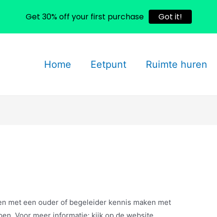
Get 30% off your first purchase
Got it!
Home
Eetpunt
Ruimte huren
n met een ouder of begeleider kennis maken met
pen. Voor meer informatie: kijk op de website