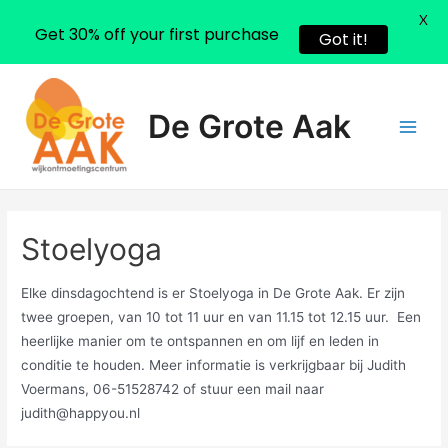
X
Get 30% off your first purchase
Got it!
Ga
naar
De Grote Aak
de
Main
inhoud
Men
Stoelyoga
Elke dinsdagochtend is er Stoelyoga in De Grote Aak. Er zijn
twee groepen, van 10 tot 11 uur en van 11.15 tot 12.15 uur. Een
heerlijke manier om te ontspannen en om lijf en leden in
conditie te houden. Meer informatie is verkrijgbaar bij Judith
Voermans, 06-51528742 of stuur een mail naar
judith@happyou.nl