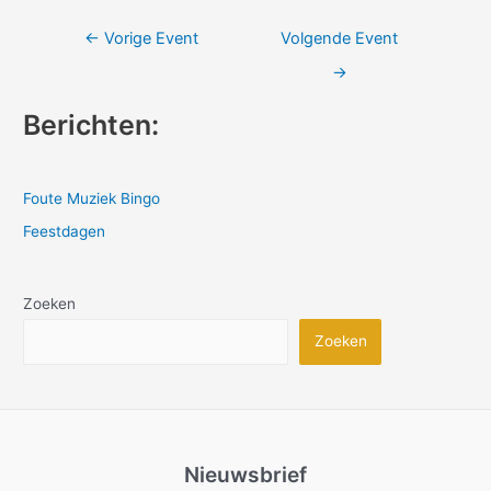
Bericht
←
Vorige Event
Volgende Event
navigatie
→
Berichten:
Foute Muziek Bingo
Feestdagen
Zoeken
Zoeken
Nieuwsbrief