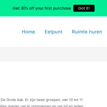
Get 30% off your first purchase
Got it!
Home
Eetpunt
Ruimte huren
De Grote Aak. Er zijn twee groepen, van 10 tot 11
rlijke manier om te ontspannen en om lijf en leden