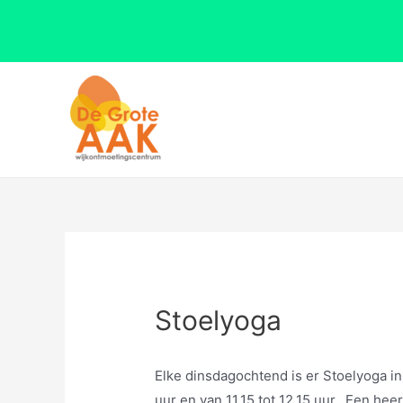
Ga
naar
de
inhoud
Stoelyoga
Elke dinsdagochtend is er Stoelyoga in 
uur en van 11.15 tot 12.15 uur. Een hee