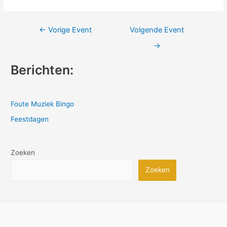
Bericht
←
Vorige Event
Volgende Event
navigatie
→
Berichten:
Foute Muziek Bingo
Feestdagen
Zoeken
Zoeken