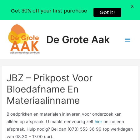
X
Get 30% off your first purchase
Got it!
Ga
naar
De Grote Aak
de
Main
inhoud
Men
JBZ – Prikpost Voor
Bloedafname En
Materiaalinname
Bloedprikken en materialen inleveren voor onderzoek kan
alléén op afspraak. U maakt eenvoudig zelf
hier
online een
afspraak. Hulp nodig? Bel dan (073) 553 36 99 (op werkdagen
van 08.30 – 17.00 uur).