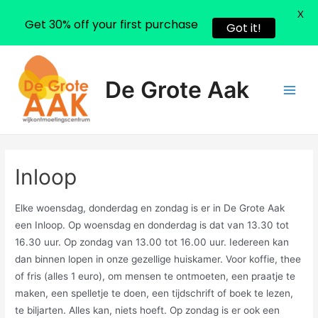
X
Get 30% off your first purchase
Got it!
Ga
naar
De Grote Aak
de
Main
inhoud
Men
Inloop
Elke woensdag, donderdag en zondag is er in De Grote Aak
een Inloop. Op woensdag en donderdag is dat van 13.30 tot
16.30 uur. Op zondag van 13.00 tot 16.00 uur. Iedereen kan
dan binnen lopen in onze gezellige huiskamer. Voor koffie, thee
of fris (alles 1 euro), om mensen te ontmoeten, een praatje te
maken, een spelletje te doen, een tijdschrift of boek te lezen,
te biljarten. Alles kan, niets hoeft. Op zondag is er ook een