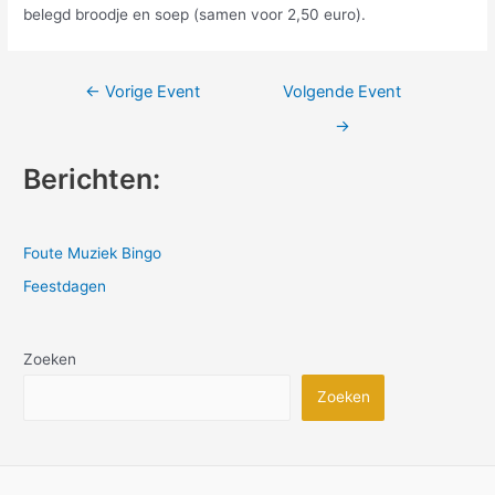
belegd broodje en soep (samen voor 2,50 euro).
Bericht
←
Vorige Event
Volgende Event
navigatie
→
Berichten:
Foute Muziek Bingo
Feestdagen
Zoeken
Zoeken