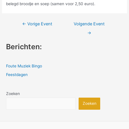
belegd broodje en soep (samen voor 2,50 euro).
Bericht
←
Vorige Event
Volgende Event
navigatie
→
Berichten:
Foute Muziek Bingo
Feestdagen
Zoeken
Zoeken