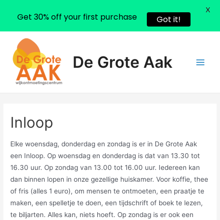
X
Get 30% off your first purchase
Got it!
Ga
naar
De Grote Aak
de
Main
inhoud
Men
Inloop
Elke woensdag, donderdag en zondag is er in De Grote Aak
een Inloop. Op woensdag en donderdag is dat van 13.30 tot
16.30 uur. Op zondag van 13.00 tot 16.00 uur. Iedereen kan
dan binnen lopen in onze gezellige huiskamer. Voor koffie, thee
of fris (alles 1 euro), om mensen te ontmoeten, een praatje te
maken, een spelletje te doen, een tijdschrift of boek te lezen,
te biljarten. Alles kan, niets hoeft. Op zondag is er ook een