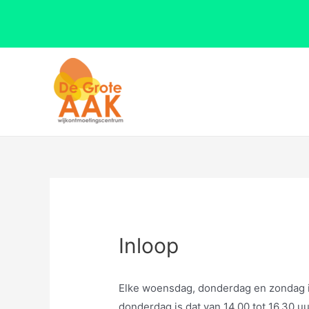
Ga
naar
de
inhoud
Inloop
Elke woensdag, donderdag en zondag i
donderdag is dat van 14.00 tot 16.30 u