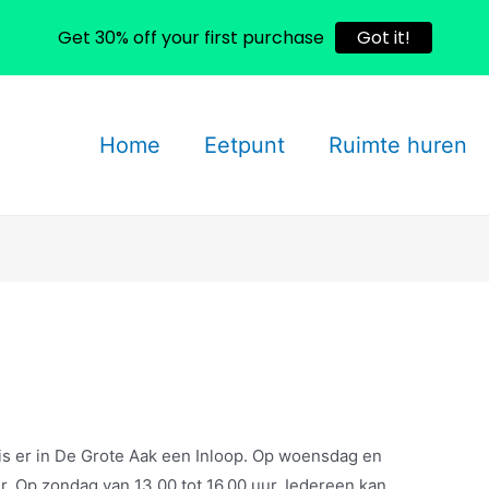
Get 30% off your first purchase
Got it!
Home
Eetpunt
Ruimte huren
s er in De Grote Aak een Inloop. Op woensdag en
ur. Op zondag van 13.00 tot 16.00 uur. Iedereen kan