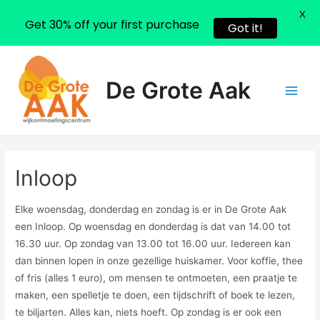
X
Get 30% off your first purchase
Got it!
Ga
naar
De Grote Aak
de
Main
inhoud
Men
Inloop
Elke woensdag, donderdag en zondag is er in De Grote Aak
een Inloop. Op woensdag en donderdag is dat van 14.00 tot
16.30 uur. Op zondag van 13.00 tot 16.00 uur. Iedereen kan
dan binnen lopen in onze gezellige huiskamer. Voor koffie, thee
of fris (alles 1 euro), om mensen te ontmoeten, een praatje te
maken, een spelletje te doen, een tijdschrift of boek te lezen,
te biljarten. Alles kan, niets hoeft. Op zondag is er ook een