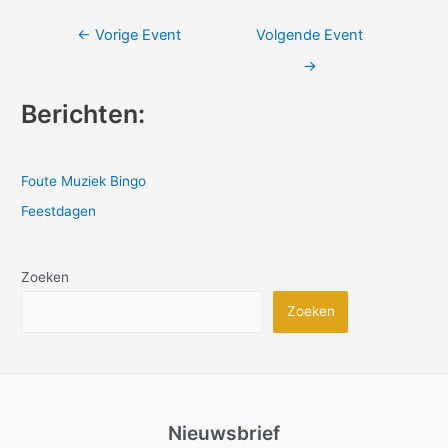
Bericht
←
Vorige Event
Volgende Event
navigatie
→
Berichten:
Foute Muziek Bingo
Feestdagen
Zoeken
Zoeken
Nieuwsbrief