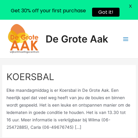
X
Get 30% off your first purchase
Got it!
Ga
naar
De Grote Aak
de
Main
inhoud
Men
KOERSBAL
Elke maandagmiddag is er Koersbal in De Grote Aak. Een
heerlijk spel dat veel weg heeft van jeu de boules en binnen
wordt gespeeld. Het is een leuke en ontspannen manier om de
ledematen in goede conditie te houden. Het is van 13.30 tot
16 uur. Meer informatie is verkrijgbaar bij Wilma (06-
25472885), Carla (06-49676745) […]